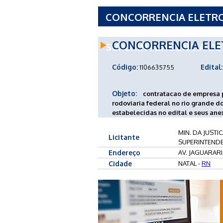
CONCORRENCIA ELETRONI
SEGURANCA PUBLICA DE
CONCORRENCIA ELE
SUPERINTENDENCIA DE 
Código:
Edital:
1106635755
Objeto:
contratacao de empresa p
rodoviaria federal no rio grande d
estabelecidas no edital e seus ane
MIN. DA JUSTI
Licitante
SUPERINTENDE
Endereço
AV. JAGUARARI
Cidade
NATAL -
RN