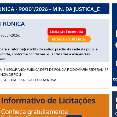
CA - 90001/2026 - MIN. DA JUSTICA_E
PT DE POLICIA RODOVIARIA FEDERAL 15ª
TRONICA
POLI
Licitação Encerrada
90001/2026...
ara a reforma(retrofit) do antigo predio da sede da policia
o norte, conforme condicoes, quantidades e exigencias
xos.
CA_E SEGURANCA PUBLICA DEPT DE POLICIA RODOVIARIA FEDERAL 15ª
NCIA DE POLI
, 1540 - LAGOA NOVA - LAGOA NOVA