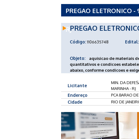
PREGAO ELETRONICO - 
MARINHA SERVICO DE V
PREGAO ELETRONIC
RJ
Código:
Edital:
1106635748
Objeto:
aquisicao de materiais d
quantitativos e condicoes estabele
abaixo, conforme condicoes e exig
MIN. DA DEFE
Licitante
MARINHA - RJ
Endereço
PCA BARAO DE 
Cidade
RIO DE JANEIR