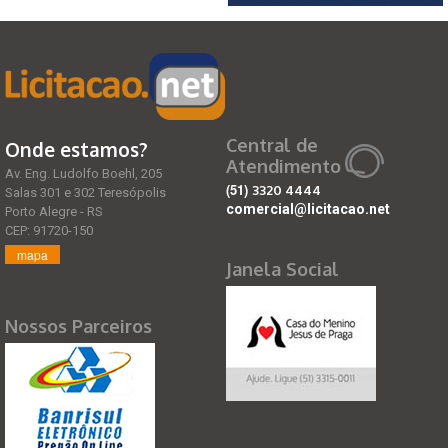
Central de
Onde estamos?
Atendimento
Av. Eng. Ludolfo Boehl, 205
(51)
3320 4444
Salas 301 e 302 Teresópolis
comercial@licitacao.net
Porto Alegre - RS
CEP: 91720-150
mapa
Janela Social
Nossos Parceiros