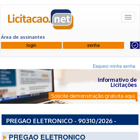
Toggl
naviga
Área de assinantes
Esqueci minha senha
Informativo de
Licitações
Solicite demonstração gratuita aqui
PREGAO ELETRONICO - 90310/2026 -
PREFEITURA MUNICIPAL DO RIO DE
PREGAO ELETRONICO
JANEIRO - RJ