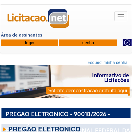
Toggl
naviga
Área de assinantes
Esqueci minha senha
Informativo de
Licitações
Solicite demonstração gratuita aqui
PREGAO ELETRONICO - 90018/2026 -
PODER JUDICIARIO TRIBUNAL REGIONAL
PREGAO ELETRONICO
FEDERAL TRIBUNAL REGIONAL FEDERAL DA