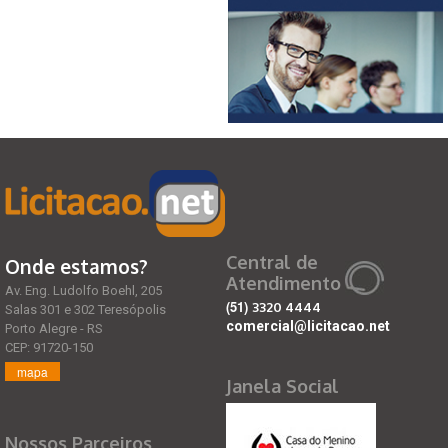
Central de
Onde estamos?
Atendimento
Av. Eng. Ludolfo Boehl, 205
(51)
3320 4444
Salas 301 e 302 Teresópolis
comercial@licitacao.net
Porto Alegre - RS
CEP: 91720-150
mapa
Janela Social
Nossos Parceiros