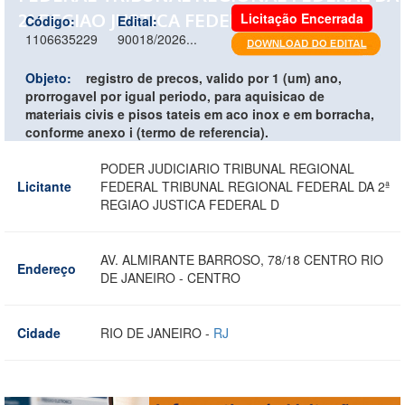
2ª REGIAO JUSTICA FEDERAL D
Licitação Encerrada
Código:
Edital:
1106635229
90018/2026...
Objeto:
registro de precos, valido por 1 (um) ano,
prorrogavel por igual periodo, para aquisicao de
materiais civis e pisos tateis em aco inox e em borracha,
conforme anexo i (termo de referencia).
PODER JUDICIARIO TRIBUNAL REGIONAL
Licitante
FEDERAL TRIBUNAL REGIONAL FEDERAL DA 2ª
REGIAO JUSTICA FEDERAL D
AV. ALMIRANTE BARROSO, 78/18 CENTRO RIO
Endereço
DE JANEIRO - CENTRO
Cidade
RIO DE JANEIRO -
RJ