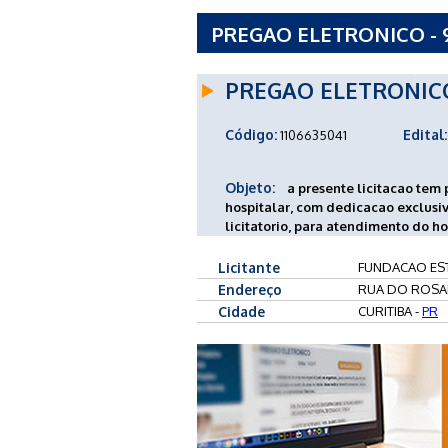
PREGAO ELETRONICO - 
ATENCAO EM SAUDE/CUR
PREGAO ELETRONIC
Código:
Edital:
1106635041
Objeto:
a presente licitacao tem 
hospitalar, com dedicacao exclusi
licitatorio, para atendimento do ho
Licitante
FUNDACAO EST
Endereço
RUA DO ROSAR
Cidade
CURITIBA -
PR