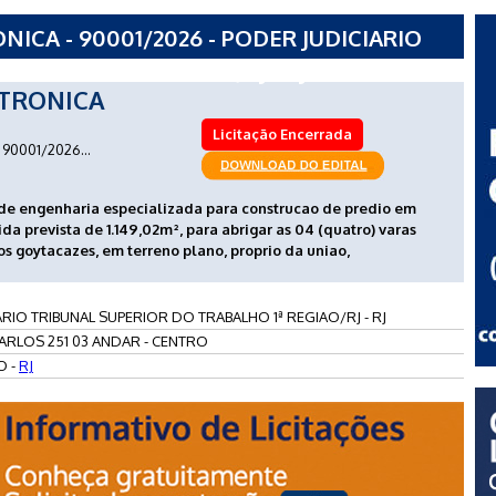
CA - 90001/2026 - PODER JUDICIARIO
TRABALHO 1ª REGIAO/RJ - RJ
TRONICA
Licitação Encerrada
90001/2026...
de engenharia especializada para construcao de predio em
da prevista de 1.149,02m², para abrigar as 04 (quatro) varas
s goytacazes, em terreno plano, proprio da uniao,
RIO TRIBUNAL SUPERIOR DO TRABALHO 1ª REGIAO/RJ - RJ
ARLOS 251 03 ANDAR - CENTRO
O -
RJ