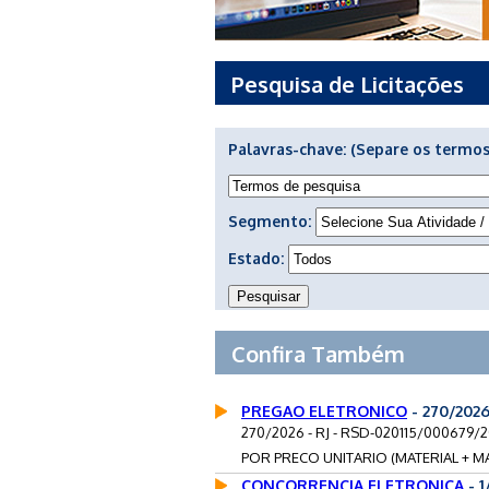
Pesquisa de Licitações
Palavras-chave:
(Separe os termos
Segmento:
Estado:
Confira Também
PREGAO ELETRONICO
- 270/202
270/2026 - RJ - RSD-020115/00067
POR PRECO UNITARIO (MATERIAL + MA
CONCORRENCIA ELETRONICA
- 1