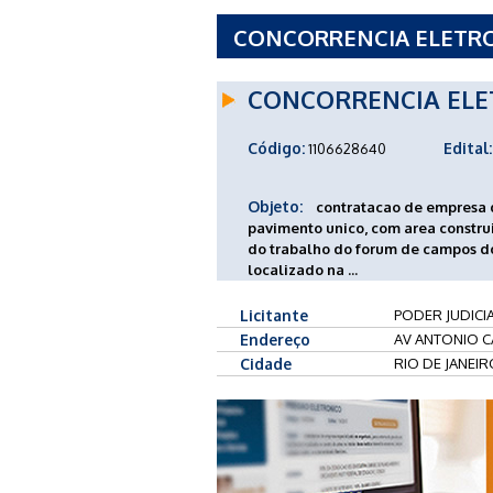
CONCORRENCIA ELETRONI
TRIBUNAL SUPERIOR DO 
CONCORRENCIA ELE
Código:
Edital:
1106628640
Objeto:
contratacao de empresa 
pavimento unico, com area construi
do trabalho do forum de campos do
localizado na ...
Licitante
PODER JUDICIA
Endereço
AV ANTONIO C
Cidade
RIO DE JANEIR