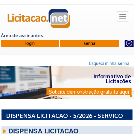
Toggl
naviga
Área de assinantes
Esqueci minha senha
Informativo de
Licitações
Solicite demonstração gratuita aqui
DISPENSA LICITACAO - 5/2026 - SERVICO
SOCIAL DA INDUSTRIA-CONSELHO
DISPENSA LICITACAO
NACIONAL(CN - SESI)