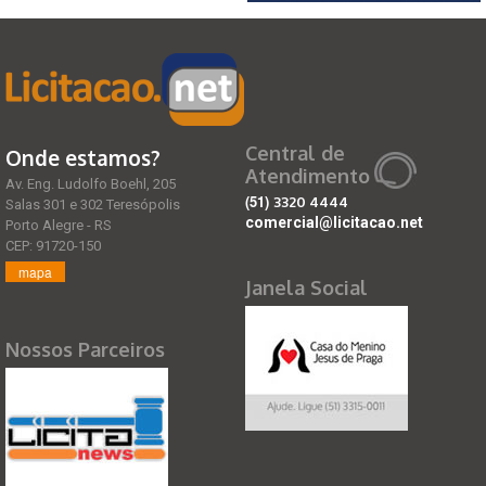
Central de
Onde estamos?
Atendimento
Av. Eng. Ludolfo Boehl, 205
(51)
3320 4444
Salas 301 e 302 Teresópolis
comercial@licitacao.net
Porto Alegre - RS
CEP: 91720-150
mapa
Janela Social
Nossos Parceiros