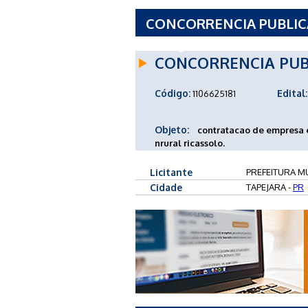
CONCORRENCIA PUBLICA 
TAPEJARA - PR
CONCORRENCIA PUB
Código:
Edital:
1106625181
Objeto:
contratacao de empresa 
nrural ricassolo.
Licitante
PREFEITURA MU
Cidade
TAPEJARA -
PR