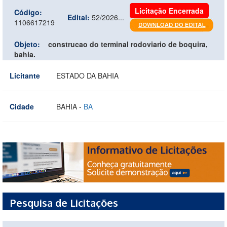
Licitação Encerrada
Código:
Edital:
52/2026...
1106617219
Objeto:
construcao do terminal rodoviario de boquira,
bahia.
Licitante
ESTADO DA BAHIA
Cidade
BAHIA -
BA
Pesquisa de Licitações