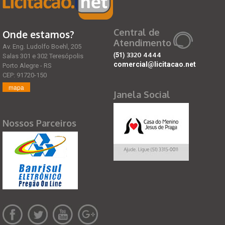
Central de
Onde estamos?
Atendimento
Av. Eng. Ludolfo Boehl, 205
(51)
3320 4444
Salas 301 e 302 Teresópolis
comercial@licitacao.net
Porto Alegre - RS
CEP: 91720-150
mapa
Janela Social
Nossos Parceiros