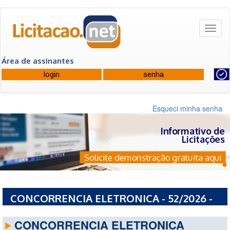
Toggl
naviga
Área de assinantes
Esqueci minha senha
Informativo de
Licitações
Solicite demonstração gratuita aqui
CONCORRENCIA ELETRONICA - 52/2026 -
ESTADO DA BAHIA
CONCORRENCIA ELETRONICA