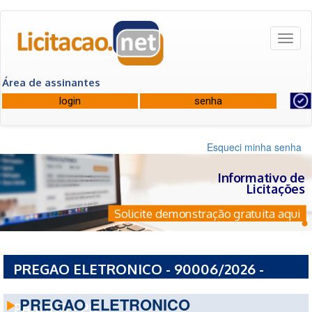
Toggl
naviga
Área de assinantes
Esqueci minha senha
Informativo de
Licitações
Solicite demonstração gratuita aqui
PREGAO ELETRONICO - 90006/2026 -
UNIVERSIDADE ESTADUAL DO NORTE DO
PREGAO ELETRONICO
PARANA - PR