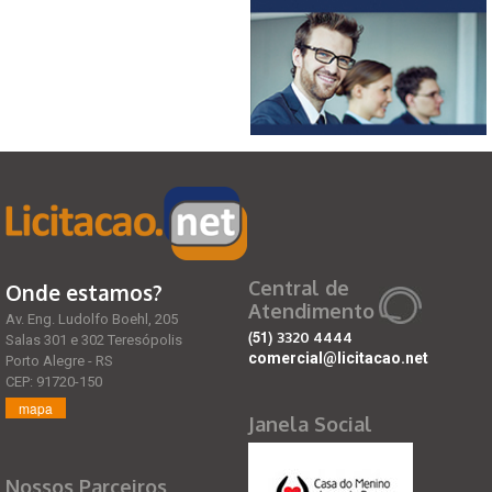
Central de
Onde estamos?
Atendimento
Av. Eng. Ludolfo Boehl, 205
(51)
3320 4444
Salas 301 e 302 Teresópolis
comercial@licitacao.net
Porto Alegre - RS
CEP: 91720-150
mapa
Janela Social
Nossos Parceiros