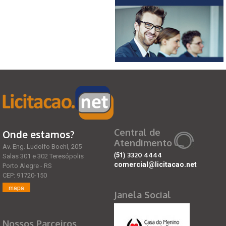
Central de
Onde estamos?
Atendimento
Av. Eng. Ludolfo Boehl, 205
(51)
3320 4444
Salas 301 e 302 Teresópolis
comercial@licitacao.net
Porto Alegre - RS
CEP: 91720-150
mapa
Janela Social
Nossos Parceiros