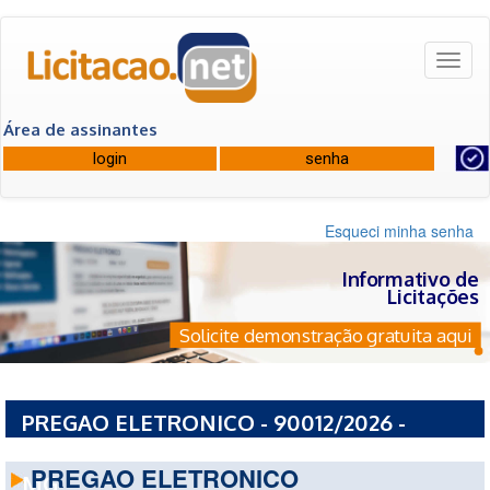
Toggl
naviga
Área de assinantes
Esqueci minha senha
Informativo de
Licitações
Solicite demonstração gratuita aqui
PREGAO ELETRONICO - 90012/2026 -
SERVICO AUTONOMO DE AGUA E ESGOTO -
PREGAO ELETRONICO
MG