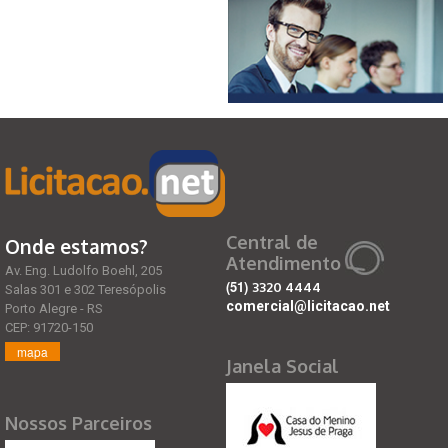
Central de
Onde estamos?
Atendimento
Av. Eng. Ludolfo Boehl, 205
(51)
3320 4444
Salas 301 e 302 Teresópolis
comercial@licitacao.net
Porto Alegre - RS
CEP: 91720-150
mapa
Janela Social
Nossos Parceiros