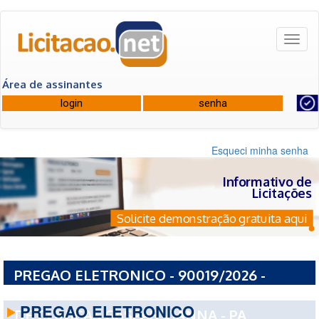
Toggl
naviga
Área de assinantes
Esqueci minha senha
Informativo de
Licitações
Solicite demonstração gratuita aqui
PREGAO ELETRONICO - 90019/2026 -
FUNDACAO PUBLICA ESTADUAL HOSPITAL
PREGAO ELETRONICO
DE CLINICAS GASPAR VIANNA - PA