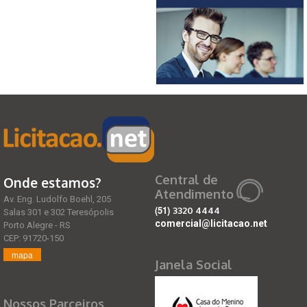
Central de
Onde estamos?
Atendimento
Av. Eng. Ludolfo Boehl, 205
(51)
3320 4444
Salas 301 e 302 Teresópolis
comercial@licitacao.net
Porto Alegre - RS
CEP: 91720-150
mapa
Janela Social
Nossos Parceiros