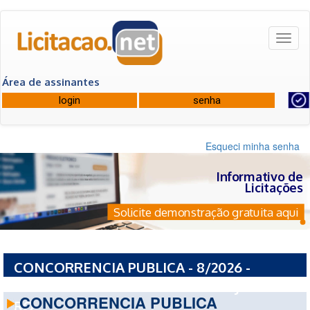
Toggl
naviga
Área de assinantes
Esqueci minha senha
Informativo de
Licitações
Solicite demonstração gratuita aqui
CONCORRENCIA PUBLICA - 8/2026 -
PREFEITURA MUNICIPAL DE CEREJEIRAS -
CONCORRENCIA PUBLICA
RO