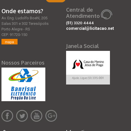
Central de
Onde estamos?
Atendimento
Av. Eng. Ludolfo Boehl, 205
(51)
3320 4444
Salas 301 e 302 Teresópolis
comercial@licitacao.net
Porto Alegre - RS
CEP: 91720-150
mapa
Janela Social
Nossos Parceiros