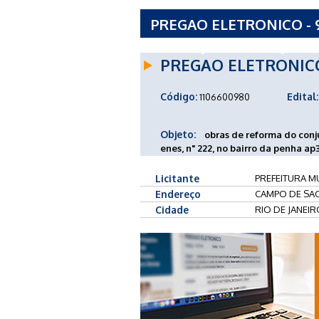
PREGAO ELETRONICO - 9
RIO DE JANEIRO - RJ
PREGAO ELETRONIC
Código:
Edital:
1106600980
Objeto:
obras de reforma do conju
enes, n" 222, no bairro da penha ap3
Licitante
PREFEITURA MU
Endereço
CAMPO DE SAO
Cidade
RIO DE JANEIR