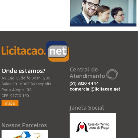
Central de
Onde estamos?
Atendimento
Av. Eng. Ludolfo Boehl, 205
(51)
3320 4444
Salas 301 e 302 Teresópolis
comercial@licitacao.net
Porto Alegre - RS
CEP: 91720-150
mapa
Janela Social
Nossos Parceiros