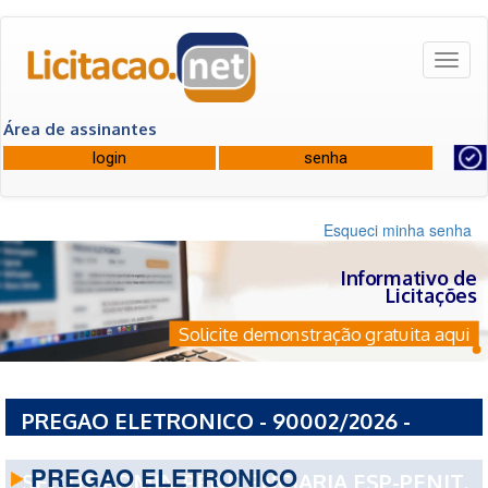
Toggl
naviga
Área de assinantes
Esqueci minha senha
Informativo de
Licitações
Solicite demonstração gratuita aqui
PREGAO ELETRONICO - 90002/2026 -
GOVERNO DO ESTADO DE SAO PAULO ESP-
PREGAO ELETRONICO
SEC DE ADMIN PENITENCIARIA ESP-PENIT.