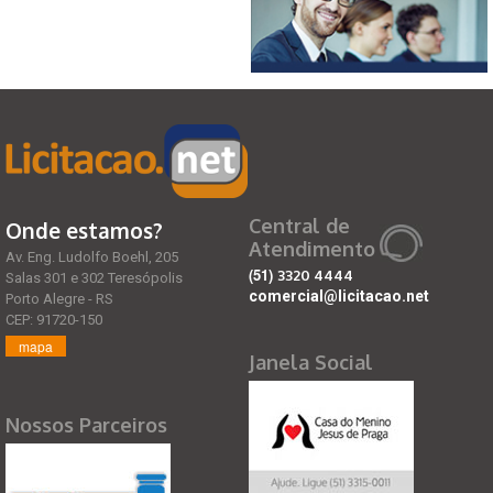
Central de
Onde estamos?
Atendimento
Av. Eng. Ludolfo Boehl, 205
(51)
3320 4444
Salas 301 e 302 Teresópolis
comercial@licitacao.net
Porto Alegre - RS
CEP: 91720-150
mapa
Janela Social
Nossos Parceiros