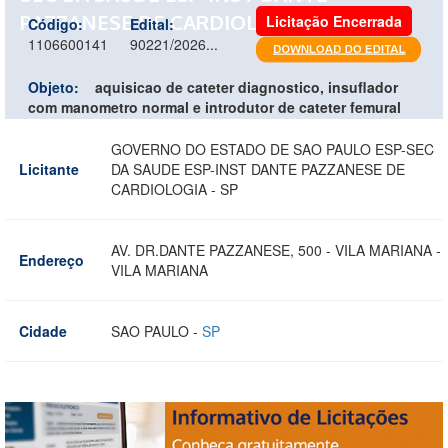
PAZZANESE DE CARDIOLOGIA - SP
Licitação Encerrada
Código:
Edital:
1106600141
90221/2026...
Objeto:
aquisicao de cateter diagnostico, insuflador
com manometro normal e introdutor de cateter femural
GOVERNO DO ESTADO DE SAO PAULO ESP-SEC
Licitante
DA SAUDE ESP-INST DANTE PAZZANESE DE
CARDIOLOGIA - SP
AV. DR.DANTE PAZZANESE, 500 - VILA MARIANA -
Endereço
VILA MARIANA
Cidade
SAO PAULO -
SP