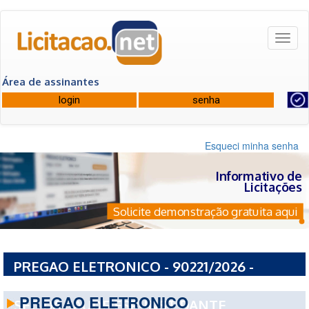
Toggl
naviga
Área de assinantes
Esqueci minha senha
Informativo de
Licitações
Solicite demonstração gratuita aqui
PREGAO ELETRONICO - 90221/2026 -
GOVERNO DO ESTADO DE SAO PAULO ESP-
PREGAO ELETRONICO
SEC DA SAUDE ESP-INST DANTE