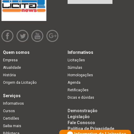
Quem somos
Informativos
Empresa
Licitações
Atualidade
Súmulas
História
Homologações
Origem da Licitação
Agenda
Retificações
Serviços
Dicas e dúvidas
Informativos
Demonstração
Cursos
Legislação
Certidões
Fale Conosco
Saiba mais
Política de Privacidade
Informativo de Licitações
Biblioteca