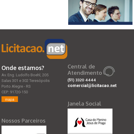
Central de
Onde estamos?
Atendimento
Av. Eng. Ludolfo Boehl, 205
(51)
3320 4444
Salas 301 e 302 Teresópolis
comercial@licitacao.net
Porto Alegre - RS
CEP: 91720-150
mapa
Janela Social
Nossos Parceiros