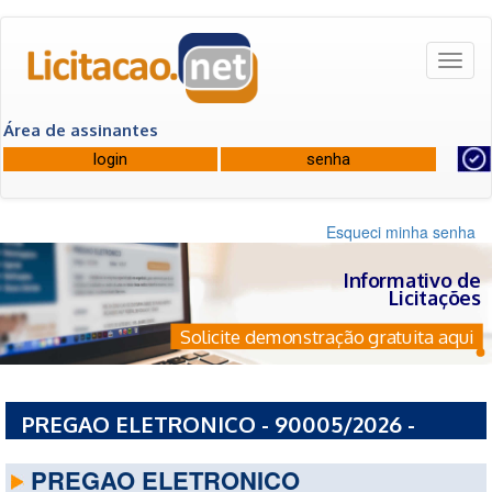
Toggl
naviga
Área de assinantes
Esqueci minha senha
Informativo de
Licitações
Solicite demonstração gratuita aqui
PREGAO ELETRONICO - 90005/2026 -
DEFENSORIA PUBLICA DA UNIAO - DF
PREGAO ELETRONICO