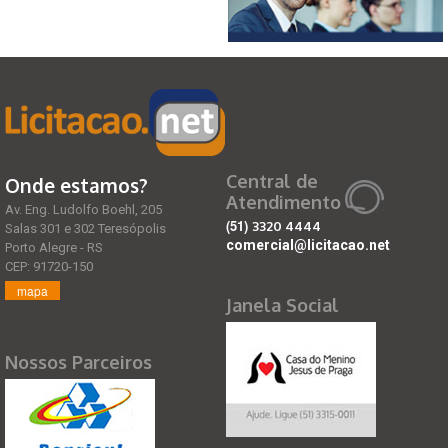
Central de
Onde estamos?
Atendimento
Av. Eng. Ludolfo Boehl, 205
(51)
3320 4444
Salas 301 e 302 Teresópolis
comercial@licitacao.net
Porto Alegre - RS
CEP: 91720-150
mapa
Janela Social
Nossos Parceiros