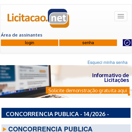
Toggl
naviga
Área de assinantes
Esqueci minha senha
Informativo de
Licitações
Solicite demonstração gratuita aqui
CONCORRENCIA PUBLICA - 14/2026 -
MUNICIPIO DE MIRACEMA - RJ
CONCORRENCIA PUBLICA