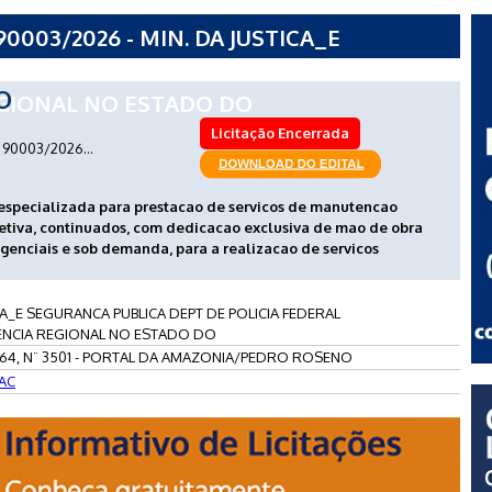
0003/2026 - MIN. DA JUSTICA_E
PT DE POLICIA FEDERAL
O
GIONAL NO ESTADO DO
Licitação Encerrada
90003/2026...
especializada para prestacao de servicos de manutencao
rretiva, continuados, com dedicacao exclusiva de mao de obra
genciais e sob demanda, para a realizacao de servicos
CA_E SEGURANCA PUBLICA DEPT DE POLICIA FEDERAL
ENCIA REGIONAL NO ESTADO DO
64, N¨ 3501 - PORTAL DA AMAZONIA/PEDRO ROSENO
AC