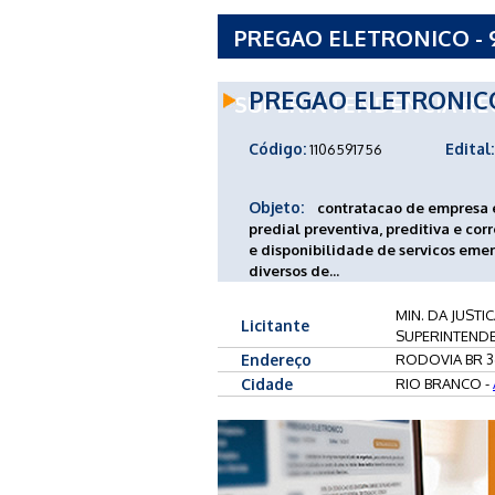
PREGAO ELETRONICO - 9
SEGURANCA PUBLICA DE
PREGAO ELETRONIC
SUPERINTENDENCIA RE
Código:
Edital:
1106591756
Objeto:
contratacao de empresa 
predial preventiva, preditiva e co
e disponibilidade de servicos emer
diversos de...
MIN. DA JUSTI
Licitante
SUPERINTEND
Endereço
RODOVIA BR 3
Cidade
RIO BRANCO -