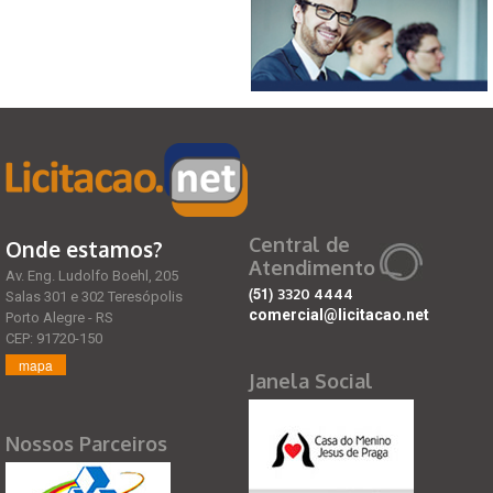
Central de
Onde estamos?
Atendimento
Av. Eng. Ludolfo Boehl, 205
(51)
3320 4444
Salas 301 e 302 Teresópolis
comercial@licitacao.net
Porto Alegre - RS
CEP: 91720-150
mapa
Janela Social
Nossos Parceiros