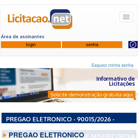
Toggl
naviga
Área de assinantes
Esqueci minha senha
Informativo de
Licitações
Solicite demonstração gratuita aqui
PREGAO ELETRONICO - 90015/2026 -
GOVERNO DO ESTADO DO PARA
PREGAO ELETRONICO
FUNDACAO SANTA CASA DE MISERICORDIA