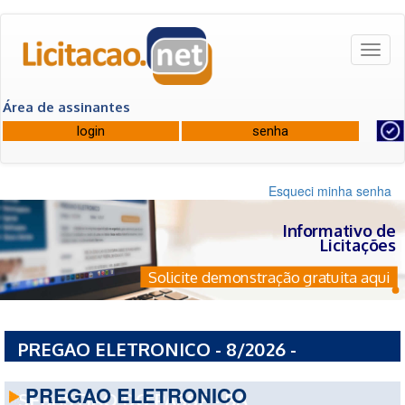
Toggl
naviga
Área de assinantes
Esqueci minha senha
Informativo de
Licitações
Solicite demonstração gratuita aqui
PREGAO ELETRONICO - 8/2026 -
PREFEITURA MUNICIPAL DE SAO
PREGAO ELETRONICO
SEBASTIAO DO PASSE - BA