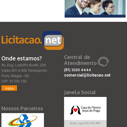
Central de
Onde estamos?
Atendimento
Av. Eng. Ludolfo Boehl, 205
(51)
3320 4444
Salas 301 e 302 Teresópolis
comercial@licitacao.net
Porto Alegre - RS
CEP: 91720-150
mapa
Janela Social
Nossos Parceiros