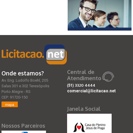
Central de
Onde estamos?
Atendimento
Av. Eng. Ludolfo Boehl, 205
(51)
3320 4444
Salas 301 e 302 Teresópolis
comercial@licitacao.net
Porto Alegre - RS
CEP: 91720-150
mapa
Janela Social
Nossos Parceiros