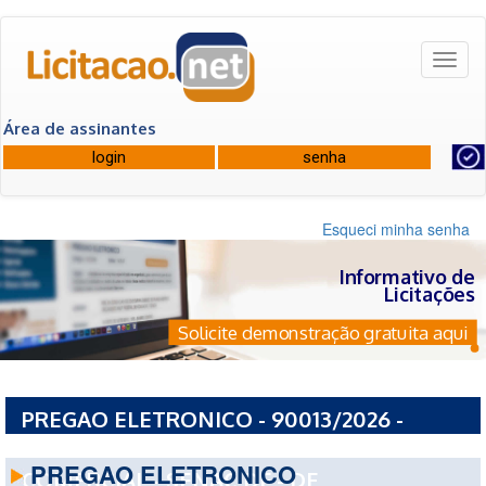
Toggl
naviga
Área de assinantes
Esqueci minha senha
Informativo de
Licitações
Solicite demonstração gratuita aqui
PREGAO ELETRONICO - 90013/2026 -
SERVICO NACIONAL DE APRENDIZAGEM
PREGAO ELETRONICO
COMERCIAL - SENAC DF - DF