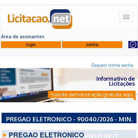
Toggl
naviga
Área de assinantes
Esqueci minha senha
Informativo de
Licitações
Solicite demonstração gratuita aqui
PREGAO ELETRONICO - 90040/2026 - MIN.
DA EDUCACAO SEC EXECUTIVA SUBSEC DE
PREGAO ELETRONICO
PLANEJAMENTO E ORCAMENTO INST