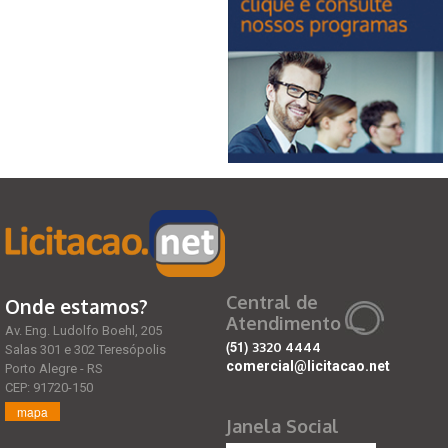
Central de
Onde estamos?
Atendimento
Av. Eng. Ludolfo Boehl, 205
(51)
3320 4444
Salas 301 e 302 Teresópolis
comercial@licitacao.net
Porto Alegre - RS
CEP: 91720-150
mapa
Janela Social