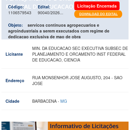
FEDERAL DE EDUCACAO, CIENCIA
Licitação Encerrada
Código:
Edital:
1106579543
90040/2026...
Objeto:
servicos continuos agropecuarios e
agroindustriais a serem executados com regime de
dedicacao exclusiva de mao de obra
MIN. DA EDUCACAO SEC EXECUTIVA SUBSEC DE
Licitante
PLANEJAMENTO E ORCAMENTO INST FEDERAL
DE EDUCACAO, CIENCIA
RUA MONSENHOR JOSE AUGUSTO, 204 - SAO
Endereço
JOSE
Cidade
BARBACENA -
MG