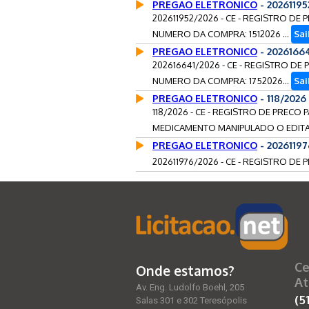
PREGAO ELETRONICO
- 2026119
202611952/2026 - CE - REGISTRO D
NUMERO DA COMPRA: 1512026 ...
Sai
PREGAO ELETRONICO
- 2026166
202616641/2026 - CE - REGISTRO D
NUMERO DA COMPRA: 1752026...
Sai
PREGAO ELETRONICO
- 118/202
118/2026 - CE - REGISTRO DE PREC
MEDICAMENTO MANIPULADO O EDITA
PREGAO ELETRONICO
- 2026119
202611976/2026 - CE - REGISTRO DE
Ce
Onde estamos?
At
Av. Eng. Ludolfo Boehl, 205
(5
Salas 301 e 302 Teresópolis