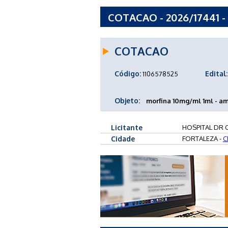
COTACAO - 2026/17441
GOMES
COTACAO
Código:
Edital:
1106578525
Objeto:
morfina 10mg/ml 1ml - a
Licitante
HOSPITAL DR
Cidade
FORTALEZA -
C