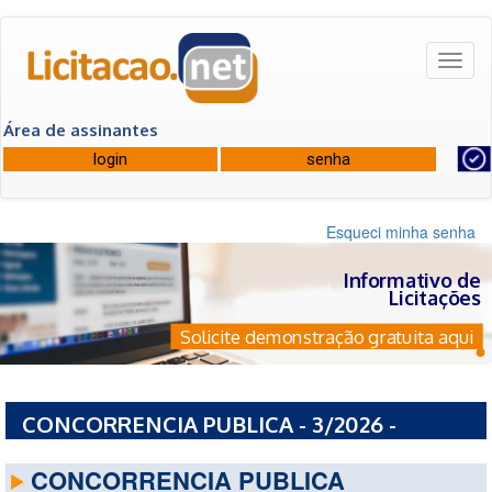
Toggl
naviga
Área de assinantes
Esqueci minha senha
Informativo de
Licitações
Solicite demonstração gratuita aqui
CONCORRENCIA PUBLICA - 3/2026 -
PREFEITURA MUNICIPAL DE FORMIGA - MG
CONCORRENCIA PUBLICA