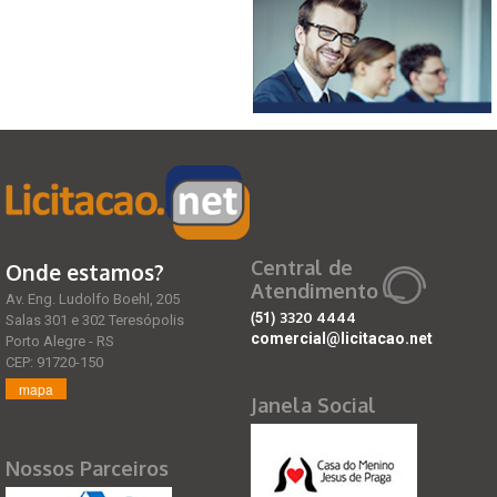
Central de
Onde estamos?
Atendimento
Av. Eng. Ludolfo Boehl, 205
(51)
3320 4444
Salas 301 e 302 Teresópolis
comercial@licitacao.net
Porto Alegre - RS
CEP: 91720-150
mapa
Janela Social
Nossos Parceiros