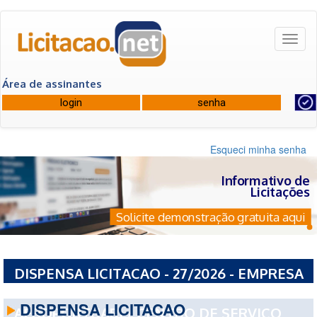
Toggl
naviga
Área de assinantes
Esqueci minha senha
Informativo de
Licitações
Solicite demonstração gratuita aqui
DISPENSA LICITACAO - 27/2026 - EMPRESA
BRASILEIRA DE INFRA-ESTRUTURA
DISPENSA LICITACAO
AEROPORTUARI / CENTRO DE SERVIÇO