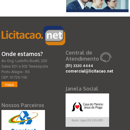
Central de
Onde estamos?
Atendimento
Av. Eng. Ludolfo Boehl, 205
(51)
3320 4444
Salas 301 e 302 Teresópolis
comercial@licitacao.net
Porto Alegre - RS
CEP: 91720-150
mapa
Janela Social
Nossos Parceiros