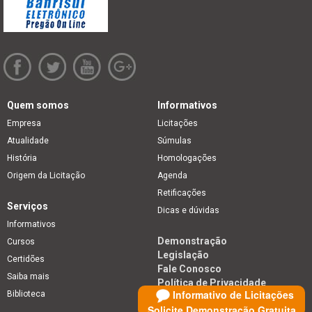
Quem somos
Informativos
Empresa
Licitações
Atualidade
Súmulas
História
Homologações
Origem da Licitação
Agenda
Retificações
Serviços
Dicas e dúvidas
Informativos
Demonstração
Cursos
Legislação
Certidões
Fale Conosco
Saiba mais
Política de Privacidade
Informativo de Licitações
Biblioteca
Solicite Demonstração Gratuita