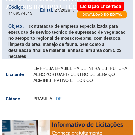
ADMINISTRATIVO E TÉCNICO
Licitação Encerrada
Código:
Edital:
27/2026...
1106574513
Objeto:
contratacao de empresa especializada para
execucao de servico tecnico de supressao de vegetacao
no aeroporto regional de mossoro/sbms, com destoca,
limpeza da area, manejo de fauna, bem como a
destinacao final de material lenhoso, em area com 5,22
hectares
EMPRESA BRASILEIRA DE INFRA-ESTRUTURA
Licitante
AEROPORTUARI / CENTRO DE SERVIÇO
ADMINISTRATIVO E TÉCNICO
Cidade
BRASILIA -
DF