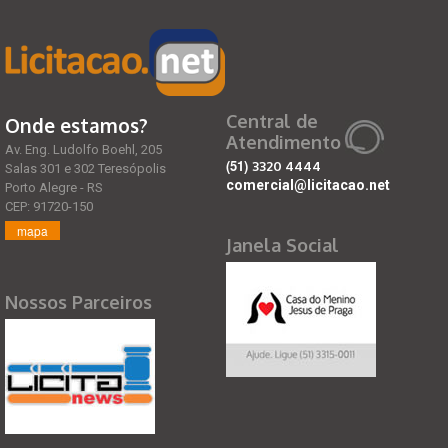
Central de
Onde estamos?
Atendimento
Av. Eng. Ludolfo Boehl, 205
(51)
3320 4444
Salas 301 e 302 Teresópolis
comercial@licitacao.net
Porto Alegre - RS
CEP: 91720-150
mapa
Janela Social
Nossos Parceiros