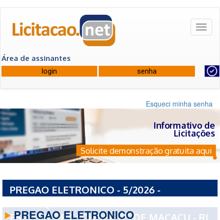
Toggl
naviga
Área de assinantes
Esqueci minha senha
Informativo de
Licitações
Solicite demonstração gratuita aqui
PREGAO ELETRONICO - 5/2026 -
AUTARQUIA MUNICIPAL DE AGUA E
PREGAO ELETRONICO
ESGOTO DE CACHOEIRAS DE MACACU - RJ