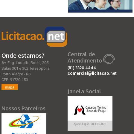
Central de
Onde estamos?
Atendimento
Av. Eng. Ludolfo Boehl, 205
(51)
3320 4444
Salas 301 e 302 Teresópolis
comercial@licitacao.net
Porto Alegre - RS
CEP: 91720-150
mapa
Janela Social
Nossos Parceiros