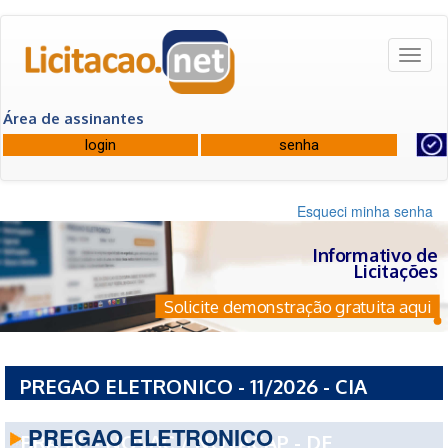
Toggl
naviga
Área de assinantes
Esqueci minha senha
Informativo de
Licitações
Solicite demonstração gratuita aqui
PREGAO ELETRONICO - 11/2026 - CIA
URBANIZADORA DA NOVA CAPITAL DO
PREGAO ELETRONICO
BRASIL - NOVAC / NOVACAP - DF