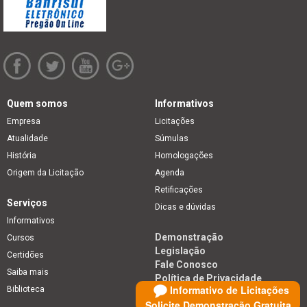
Quem somos
Informativos
Empresa
Licitações
Atualidade
Súmulas
História
Homologações
Origem da Licitação
Agenda
Retificações
Serviços
Dicas e dúvidas
Informativos
Demonstração
Cursos
Legislação
Certidões
Fale Conosco
Saiba mais
Política de Privacidade
Informativo de Licitações
Biblioteca
Solicite Demonstração Gratuita