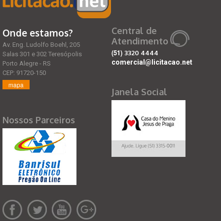
Central de
Onde estamos?
Atendimento
Av. Eng. Ludolfo Boehl, 205
(51)
3320 4444
Salas 301 e 302 Teresópolis
comercial@licitacao.net
Porto Alegre - RS
CEP: 91720-150
mapa
Janela Social
Nossos Parceiros