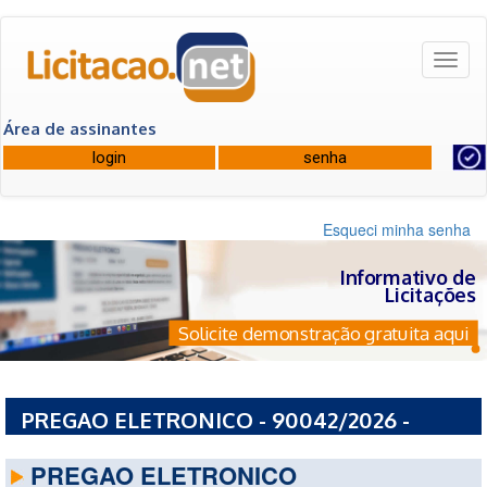
Toggl
naviga
Área de assinantes
Esqueci minha senha
Informativo de
Licitações
Solicite demonstração gratuita aqui
PREGAO ELETRONICO - 90042/2026 -
PREFEITURA MUNICIPAL DE MERCEDES - PR
PREGAO ELETRONICO