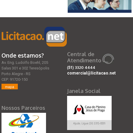
Central de
Onde estamos?
Atendimento
Av. Eng. Ludolfo Boehl, 205
(51)
3320 4444
Salas 301 e 302 Teresópolis
comercial@licitacao.net
Porto Alegre - RS
CEP: 91720-150
mapa
Janela Social
Nossos Parceiros