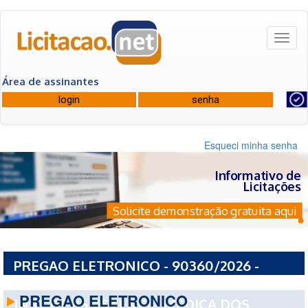
Toggl
naviga
Área de assinantes
Esqueci minha senha
Informativo de
Licitações
Solicite demonstração gratuita aqui
PREGAO ELETRONICO - 90360/2026 -
GOVERNO DO ESTADO DE SAO PAULO ESP-
PREGAO ELETRONICO
INST DE ASSISTENCIA MEDICA DOS