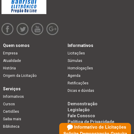
Quem somos
Informativos
Empresa
Licitações
Atualidade
Súmulas
História
Homologações
Origem da Licitação
Agenda
Retificações
Serviços
Dicas e dúvidas
Informativos
Demonstração
Cursos
Legislação
Certidões
Fale Conosco
Saiba mais
Política de Privacidade
Informativo de Licitações
Biblioteca
Solicite Demonstração Gratuita