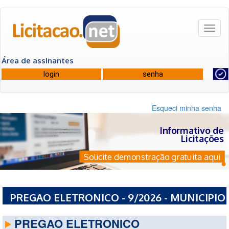
Toggl
naviga
Área de assinantes
Esqueci minha senha
Informativo de
Licitações
Solicite demonstração gratuita aqui
PREGAO ELETRONICO - 9/2026 - MUNICIPIO
DE BURITI - MA
PREGAO ELETRONICO