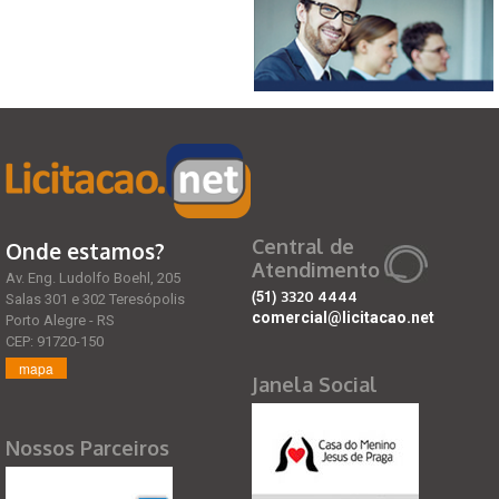
Central de
Onde estamos?
Atendimento
Av. Eng. Ludolfo Boehl, 205
(51)
3320 4444
Salas 301 e 302 Teresópolis
comercial@licitacao.net
Porto Alegre - RS
CEP: 91720-150
mapa
Janela Social
Nossos Parceiros