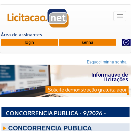
Toggl
naviga
Área de assinantes
Esqueci minha senha
Informativo de
Licitações
Solicite demonstração gratuita aqui
CONCORRENCIA PUBLICA - 9/2026 -
MUNICIPIO DE CORONEL JOAO SA - BA
CONCORRENCIA PUBLICA