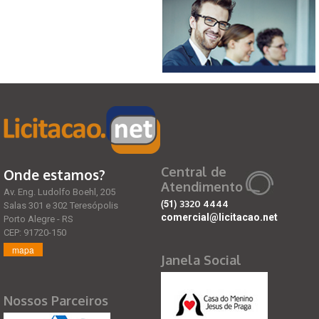
Central de
Onde estamos?
Atendimento
Av. Eng. Ludolfo Boehl, 205
(51)
3320 4444
Salas 301 e 302 Teresópolis
comercial@licitacao.net
Porto Alegre - RS
CEP: 91720-150
mapa
Janela Social
Nossos Parceiros