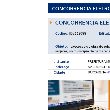
CONCORRENCIA ELETRON
MUNICIPAL DE BARCARE
CONCORRENCIA ELE
Código:
Edital:
1106552088
Objeto:
execucao de obra de urba
sarjetas, no municipio de barcarena
Licitante
PREFEITURA MU
Endereço
AV CRONGE DA
Cidade
BARCARENA -
P