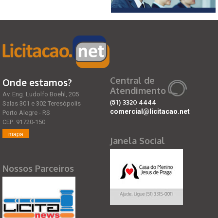
Central de
Onde estamos?
Atendimento
Av. Eng. Ludolfo Boehl, 205
(51)
3320 4444
Salas 301 e 302 Teresópolis
comercial@licitacao.net
Porto Alegre - RS
CEP: 91720-150
mapa
Janela Social
Nossos Parceiros