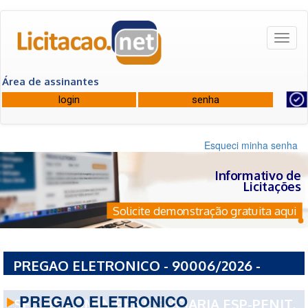
Toggl
naviga
Área de assinantes
Esqueci minha senha
Informativo de
Licitações
Solicite demonstração gratuita aqui
PREGAO ELETRONICO - 90006/2026 -
GOVERNO DO ESTADO DE SAO PAULO ESP-
PREGAO ELETRONICO
SEC DE ADMIN PENITENCIARIA ESP-PENIT.