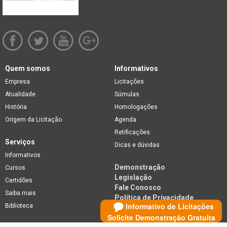
Quem somos
Informativos
Empresa
Licitações
Atualidade
Súmulas
História
Homologações
Origem da Licitação
Agenda
Retificações
Serviços
Dicas e dúvidas
Informativos
Demonstração
Cursos
Legislação
Certidões
Fale Conosco
Saiba mais
Política de Privacidade
Informativo de Licitações
Biblioteca
Solicite Demonstração Gratuita