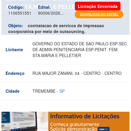
FEM. STA.MARIA E PELLETIER
Licitação Encerrada
Código:
Edital:
1106551551
90006/2026...
Objeto:
contratacao de servicos de impressao
coorporativa por meio de outsourcing.
GOVERNO DO ESTADO DE SAO PAULO ESP-SEC
Licitante
DE ADMIN PENITENCIARIA ESP-PENIT. FEM.
STA.MARIA E PELLETIER
Endereço
RUA MAJOR ZANANI, 04 - CENTRO - CENTRO
Cidade
TREMEMBE -
SP