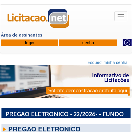
Toggl
naviga
Área de assinantes
Esqueci minha senha
Informativo de
Licitações
Solicite demonstração gratuita aqui
PREGAO ELETRONICO - 22/2026- - FUNDO
MUNICIPAL DE SAUDE // ITAITUBA
PREGAO ELETRONICO