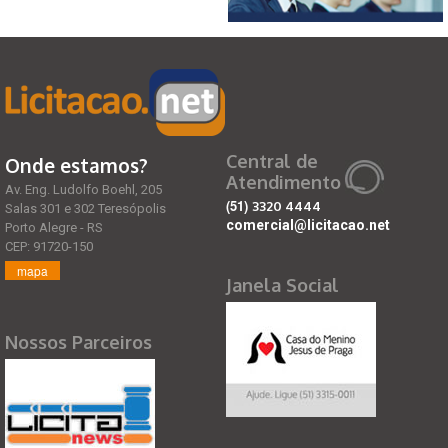
Central de
Onde estamos?
Atendimento
Av. Eng. Ludolfo Boehl, 205
(51)
3320 4444
Salas 301 e 302 Teresópolis
comercial@licitacao.net
Porto Alegre - RS
CEP: 91720-150
mapa
Janela Social
Nossos Parceiros