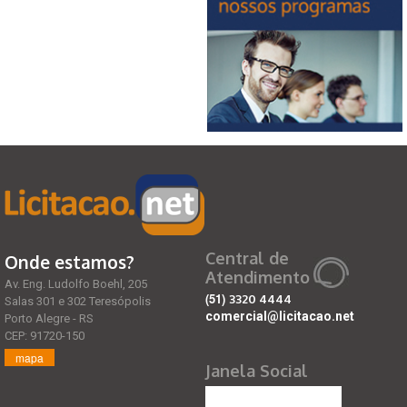
Central de
Onde estamos?
Atendimento
Av. Eng. Ludolfo Boehl, 205
(51)
3320 4444
Salas 301 e 302 Teresópolis
comercial@licitacao.net
Porto Alegre - RS
CEP: 91720-150
mapa
Janela Social