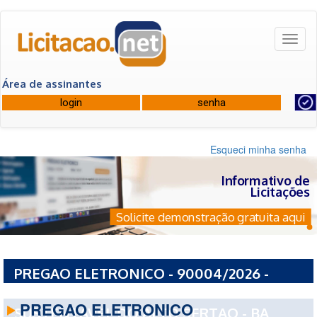
Toggl
naviga
Área de assinantes
Esqueci minha senha
Informativo de
Licitações
Solicite demonstração gratuita aqui
PREGAO ELETRONICO - 90004/2026 -
CONSORCIO DE DESENVOLVIMENTO
PREGAO ELETRONICO
SUSTENTAVEL DO ALTO SERTAO - BA