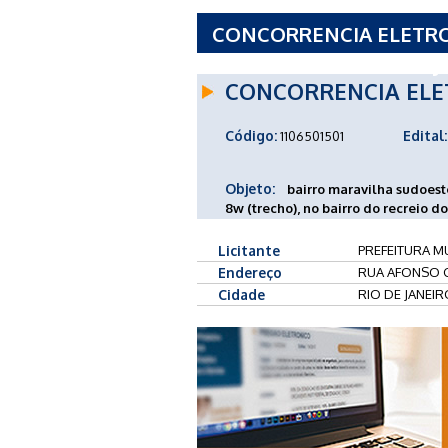
CONCORRENCIA ELETRON
MUNICIPAL DO RIO DE JA
CONCORRENCIA ELE
Código:
Edital:
1106501501
Objeto:
bairro maravilha sudoest
8w (trecho), no bairro do recreio do
Licitante
PREFEITURA MU
Endereço
RUA AFONSO C
Cidade
RIO DE JANEIR