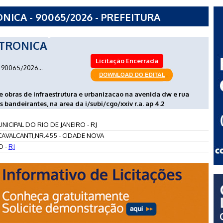
ICA - 90065/2026 - PREFEITURA
NEIRO - RJ
TRONICA
Licitação Encerrada
90065/2026...
e obras de infraestrutura e urbanizacao na avenida dw e rua
s bandeirantes, na area da i/subi/cgo/xxiv r.a. ap 4.2
NICIPAL DO RIO DE JANEIRO - RJ
AVALCANTI,NR.455 - CIDADE NOVA
O -
RJ