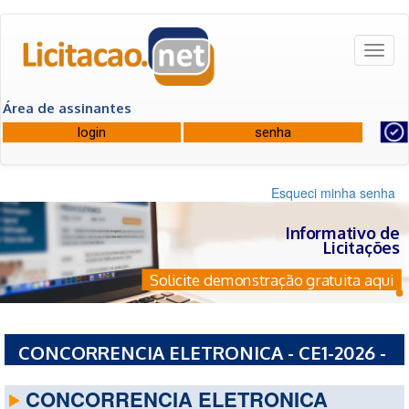
Toggl
naviga
Área de assinantes
Esqueci minha senha
Informativo de
Licitações
Solicite demonstração gratuita aqui
CONCORRENCIA ELETRONICA - CE1-2026 -
MUNICIPIO DE MUCURI
CONCORRENCIA ELETRONICA