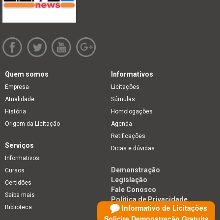
Quem somos
Informativos
Empresa
Licitações
Atualidade
Súmulas
História
Homologações
Origem da Licitação
Agenda
Retificações
Serviços
Dicas e dúvidas
Informativos
Demonstração
Cursos
Legislação
Certidões
Fale Conosco
Saiba mais
Política de Privacidade
Informativo de Licitações
Biblioteca
Solicite Demonstração Gratuita