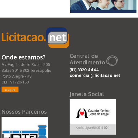
Central de
Onde estamos?
Atendimento
Av. Eng. Ludolfo Boehl, 205
(51)
3320 4444
Salas 301 e 302 Teresópolis
comercial@licitacao.net
Porto Alegre - RS
CEP: 91720-150
mapa
Janela Social
Nossos Parceiros