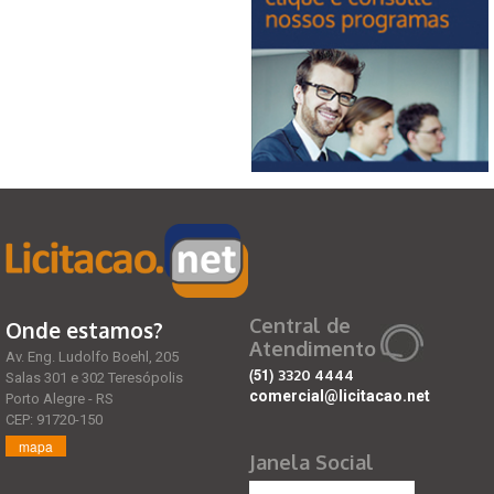
Central de
Onde estamos?
Atendimento
Av. Eng. Ludolfo Boehl, 205
(51)
3320 4444
Salas 301 e 302 Teresópolis
comercial@licitacao.net
Porto Alegre - RS
CEP: 91720-150
mapa
Janela Social