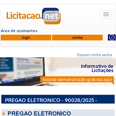
Toggl
naviga
Área de assinantes
Esqueci minha senha
Informativo de
Licitações
Solicite demonstração gratuita aqui
PREGAO ELETRONICO - 90028/2025 -
PREFEITURA MUNICIPAL DE CRUZEIRO DO
PREGAO ELETRONICO
SUL - AC