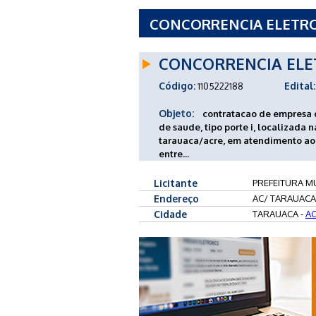
CONCORRENCIA ELETRON
MUNICIPAL DE TARAUAC
CONCORRENCIA ELE
Código:
Edital:
1105222188
Objeto:
contratacao de empresa 
de saude, tipo porte i, localizada 
tarauaca/acre, em atendimento ao
entre...
Licitante
PREFEITURA MU
Endereço
AC/ TARAUACA
Cidade
TARAUACA -
A