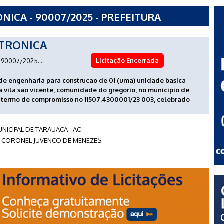
ICA - 90007/2025 - PREFEITURA
A - AC
TRONICA
Licitação Encerrada
90007/2025...
de engenharia para construcao de 01 (uma) unidade basica
na vila sao vicente, comunidade do gregorio, no municipio de
 termo de compromisso no 11507.4300001/23 003, celebrado
NICIPAL DE TARAUACA - AC
 CORONEL JUVENCO DE MENEZES -
C