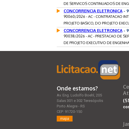
DE SERVICOS CONTINUADOS DE ENGEN
CONCORRENCIA ELETRONICA
- 
90060/2026 - AC - CONTRATACAO I
PROJETO BASICO, DO PROJETO EXECU
CONCORRENCIA ELETRONICA
- 
90038/2026 - AC - PRESTACAO DE S
DE PROJETO EXECUTIVO DE ENGENHA
Ce
Onde estamos?
At
Av. Eng. Ludolfo Boehl, 205
(5
Salas 301 e 302 Teresópolis
Porto Alegre - RS
co
CEP: 91720-150
mapa
Ja