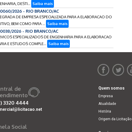
HARIA, DESTI...
Saiba mais
90060/2026 - RIO BRANCO/AC
NTEGRADA DE EMPRESA ESPECIALIZADA PARA A ELABORACAO DO
TIVO, BEM COMO PARA ...
Saiba mais
90038/2026 - RIO BRANCO/AC
ERVICOS ESPECIALIZADOS DE ENGENHARIA PARA A ELABORACAO
RIA E ESTUDOS COMPLE...
Saiba mais
ntral de
Quem somos
endimento
Empresa
1)
3320 4444
Atualidade
mercial@licitacao.net
História
Origem da Licitação
nela Social