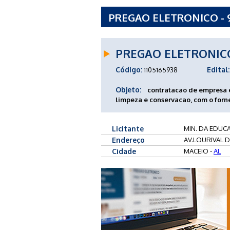
PREGAO ELETRONICO - 9
UNIVERSIDADE FEDERAL
PREGAO ELETRONIC
Código:
Edital:
1105165938
Objeto:
contratacao de empresa e
limpeza e conservacao, com o forn
Licitante
MIN. DA EDUC
Endereço
AV.LOURIVAL 
Cidade
MACEIO -
AL