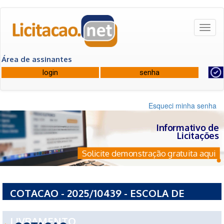
Toggl
naviga
Área de assinantes
Esqueci minha senha
Informativo de
Licitações
Solicite demonstração gratuita aqui
COTACAO - 2025/10439 - ESCOLA DE
ENSINO MEDIO NOSSA SENHORA DO
LIVRAMENTO