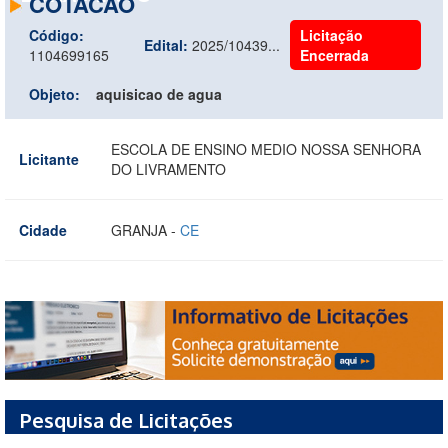
COTACAO
Código:
Licitação
Edital:
2025/10439...
1104699165
Encerrada
Objeto:
aquisicao de agua
ESCOLA DE ENSINO MEDIO NOSSA SENHORA
Licitante
DO LIVRAMENTO
Cidade
GRANJA -
CE
Pesquisa de Licitações