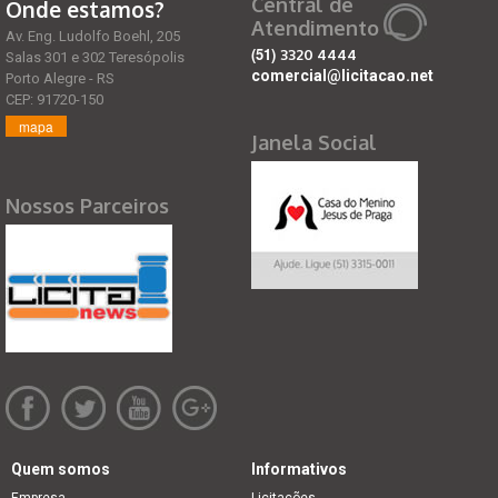
Central de
Onde estamos?
Atendimento
Av. Eng. Ludolfo Boehl, 205
(51)
3320 4444
Salas 301 e 302 Teresópolis
comercial@licitacao.net
Porto Alegre - RS
CEP: 91720-150
mapa
Janela Social
Nossos Parceiros
Quem somos
Informativos
Empresa
Licitações