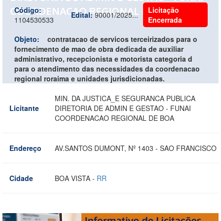
COORDENACAO REGIONAL DE BOA
Código:
Licitação
Edital:
90001/2025...
1104530533
Encerrada
Objeto:
contratacao de servicos terceirizados para o
fornecimento de mao de obra dedicada de auxiliar
administrativo, recepcionista e motorista categoria d
para o atendimento das necessidades da coordenacao
regional roraima e unidades jurisdicionadas.
MIN. DA JUSTICA_E SEGURANCA PUBLICA
Licitante
DIRETORIA DE ADMIN E GESTAO - FUNAI
COORDENACAO REGIONAL DE BOA
Endereço
AV.SANTOS DUMONT, Nº 1403 - SAO FRANCISCO
Cidade
BOA VISTA -
RR