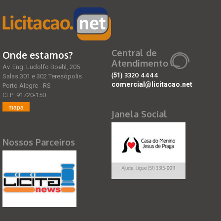
Central de
Onde estamos?
Atendimento
Av. Eng. Ludolfo Boehl, 205
(51)
3320 4444
Salas 301 e 302 Teresópolis
comercial@licitacao.net
Porto Alegre - RS
CEP: 91720-150
mapa
Janela Social
Nossos Parceiros