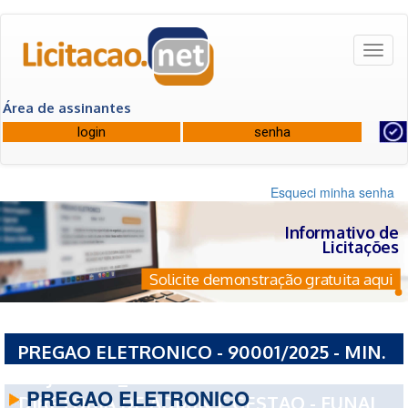
Toggl
naviga
Área de assinantes
Esqueci minha senha
Informativo de
Licitações
Solicite demonstração gratuita aqui
PREGAO ELETRONICO - 90001/2025 - MIN.
DA JUSTICA_E SEGURANCA PUBLICA
PREGAO ELETRONICO
DIRETORIA DE ADMIN E GESTAO - FUNAI