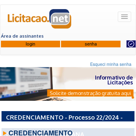
Toggl
naviga
Área de assinantes
Esqueci minha senha
Informativo de
Licitações
Solicite demonstração gratuita aqui
CREDENCIAMENTO - Processo 22/2024 -
CONSORCIO INTERMUNICIPAL DE SAUDE
CREDENCIAMENTO
COSTA OESTE DO PARANA