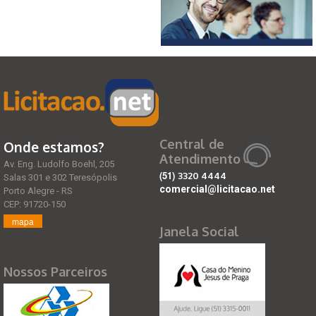
Central de
Onde estamos?
Atendimento
Av. Eng. Ludolfo Boehl, 205
(51)
3320 4444
Salas 301 e 302 Teresópolis
comercial@licitacao.net
Porto Alegre - RS
CEP: 91720-150
mapa
Janela Social
Nossos Parceiros