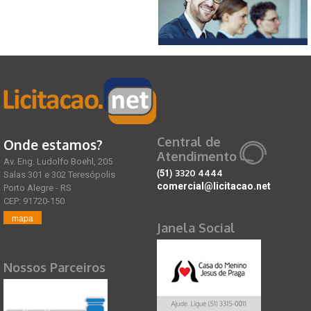
Central de
Onde estamos?
Atendimento
Av. Eng. Ludolfo Boehl, 205
(51)
3320 4444
Salas 301 e 302 Teresópolis
comercial@licitacao.net
Porto Alegre - RS
CEP: 91720-150
mapa
Janela Social
Nossos Parceiros