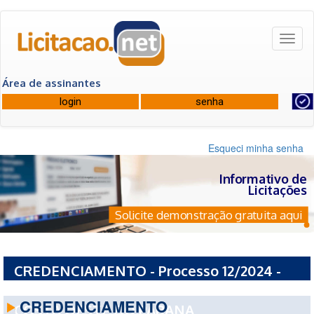
Toggl
naviga
Área de assinantes
Esqueci minha senha
Informativo de
Licitações
Solicite demonstração gratuita aqui
CREDENCIAMENTO - Processo 12/2024 -
CONSORCIO INTERMUNICIPAL DE SAUDE
CREDENCIAMENTO
COSTA OESTE DO PARANA