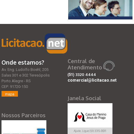
Central de
Onde estamos?
Atendimento
Av. Eng. Ludolfo Boehl, 205
(51)
3320 4444
Salas 301 e 302 Teresópolis
comercial@licitacao.net
Porto Alegre - RS
CEP: 91720-150
mapa
Janela Social
Nossos Parceiros