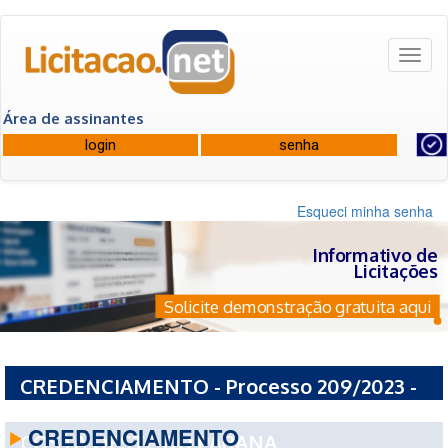
Toggl
naviga
Área de assinantes
Esqueci minha senha
Informativo de
Licitações
Solicite demonstração gratuita aqui
CREDENCIAMENTO - Processo 209/2023 -
CONSORCIO INTERMUNICIPAL DE SAUDE
CREDENCIAMENTO
COSTA OESTE DO PARANA