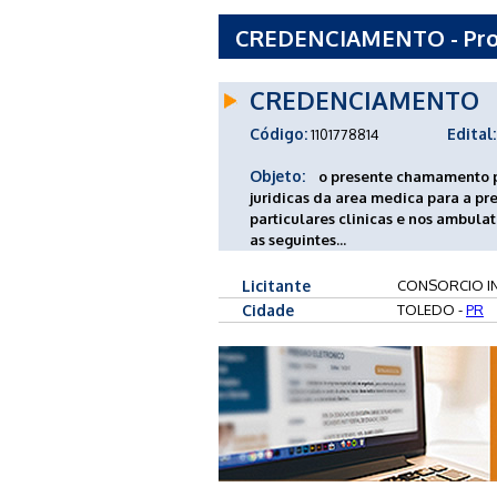
CREDENCIAMENTO - Pro
INTERMUNICIPAL DE S
CREDENCIAMENTO
Código:
Edital:
1101778814
Objeto:
o presente chamamento p
juridicas da area medica para a pr
particulares clinicas e nos ambul
as seguintes...
Licitante
CONSORCIO IN
Cidade
TOLEDO -
PR