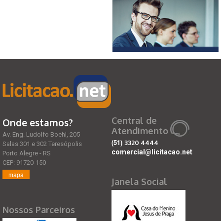
Central de
Onde estamos?
Atendimento
Av. Eng. Ludolfo Boehl, 205
(51)
3320 4444
Salas 301 e 302 Teresópolis
comercial@licitacao.net
Porto Alegre - RS
CEP: 91720-150
mapa
Janela Social
Nossos Parceiros