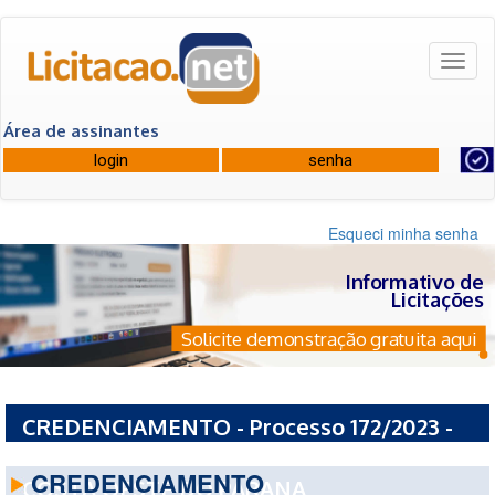
Toggl
naviga
Área de assinantes
Esqueci minha senha
Informativo de
Licitações
Solicite demonstração gratuita aqui
CREDENCIAMENTO - Processo 172/2023 -
CONSORCIO INTERMUNICIPAL DE SAUDE
CREDENCIAMENTO
COSTA OESTE DO PARANA