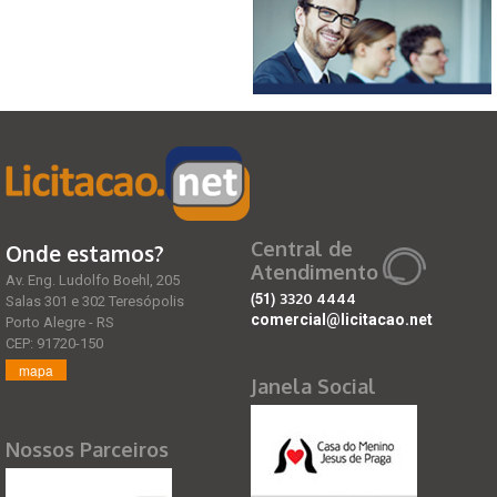
Central de
Onde estamos?
Atendimento
Av. Eng. Ludolfo Boehl, 205
(51)
3320 4444
Salas 301 e 302 Teresópolis
comercial@licitacao.net
Porto Alegre - RS
CEP: 91720-150
mapa
Janela Social
Nossos Parceiros